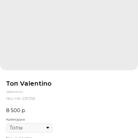
Топ Valentino
Valentino
SKU:
НА-2357/58
8 500
р.
Категория