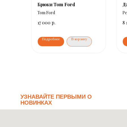
ldi
Брюки Tom Ford
Д
Tom Ford
Pe
р.
17 000
8 
ну
Подробнее
В корзину
УЗНАВАЙТЕ ПЕРВЫМИ О
НОВИНКАХ