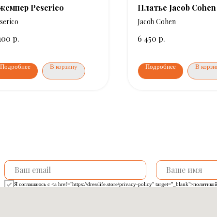
жемпер Peserico
Платье Jacob Cohen
serico
Jacob Cohen
р.
р.
100
6 450
Подробнее
В корзину
Подробнее
В корзи
Я соглашаюсь с <a href="https://dresslife.store/privacy-policy" target="_blank">полити