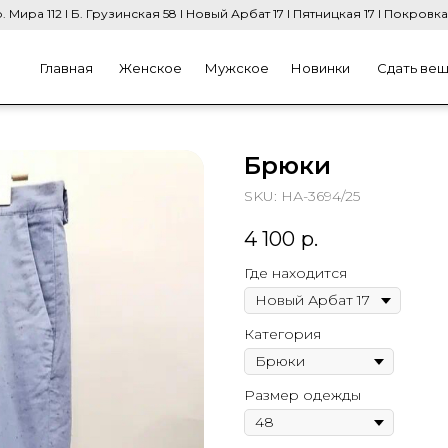
. Мира 112 I Б. Грузинская 58 I Новый Арбат 17 I Пятницкая 17 I Покровка
Главная
Женское
Мужское
Новинки
Сдать ве
Брюки
SKU:
НА-3694/25
4 100
р.
Где находится
Категория
Размер одежды