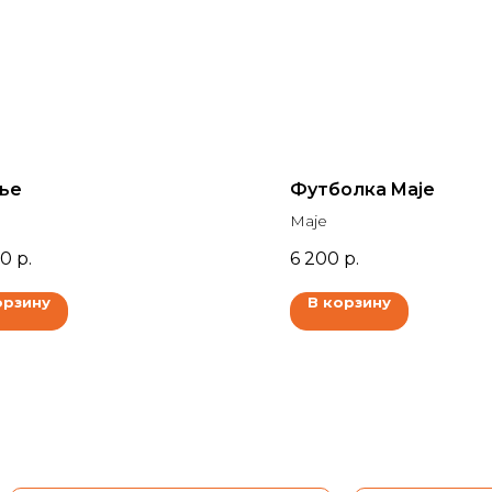
ье
Футболка Maje
Maje
00
р.
6 200
р.
орзину
В корзину