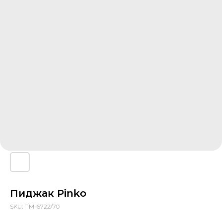
Пиджак Pinko
SKU:
ПМ-6722/70