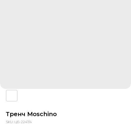
Тренч Moschino
SKU:
ЦБ-2247/4