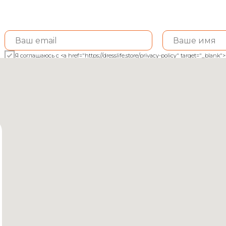
Я соглашаюсь с <a href="https://dresslife.store/privacy-policy" target="_bl