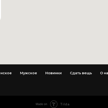
нское
Мужское
Новинки
Сдать вещь
О н
Tilda
Made on