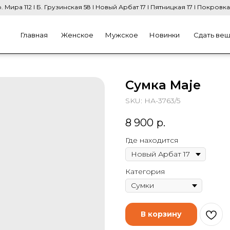
. Мира 112 I Б. Грузинская 58 I Новый Арбат 17 I Пятницкая 17 I Покровка
Главная
Женское
Мужское
Новинки
Сдать ве
Сумка Maje
SKU:
НА-3763/5
8 900
р.
Где находится
Категория
В корзину