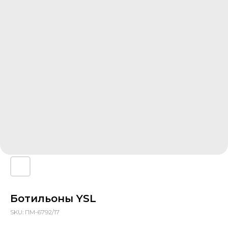
Ботильоны YSL
SKU:
ПМ-6792/17