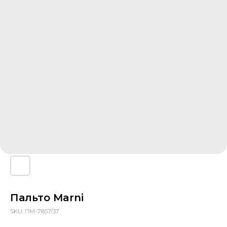
Пальто Marni
SKU:
ПМ-7857/37