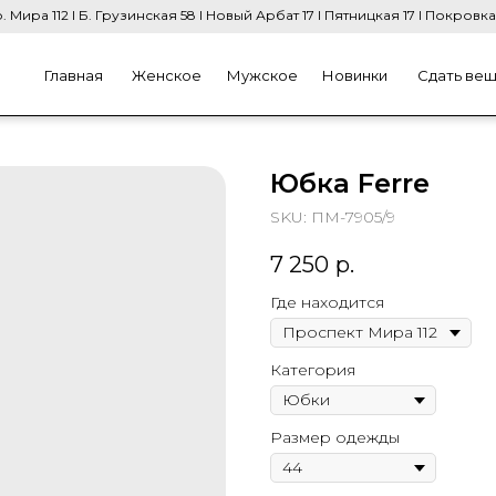
. Мира 112 I Б. Грузинская 58 I Новый Арбат 17 I Пятницкая 17 I Покровка
Главная
Женское
Мужское
Новинки
Сдать ве
Юбка Ferre
SKU:
ПМ-7905/9
7 250
р.
Где находится
Категория
Размер одежды