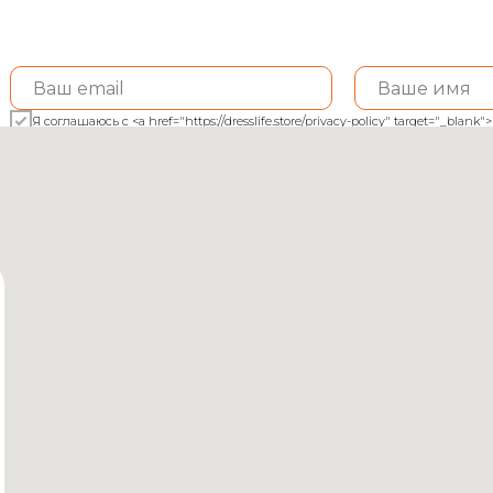
Я соглашаюсь с <a href="https://dresslife.store/privacy-policy" target="_bl