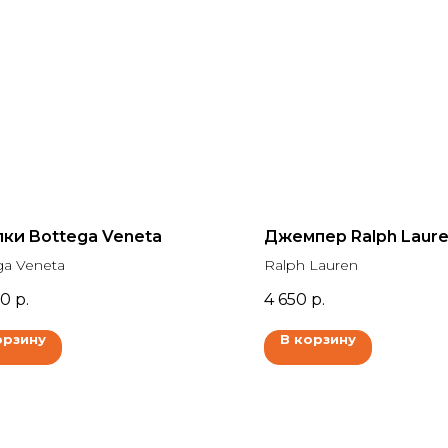
ки Bottega Veneta
Джемпер Ralph Laur
ga Veneta
Ralph Lauren
00
р.
4 650
р.
орзину
В корзину