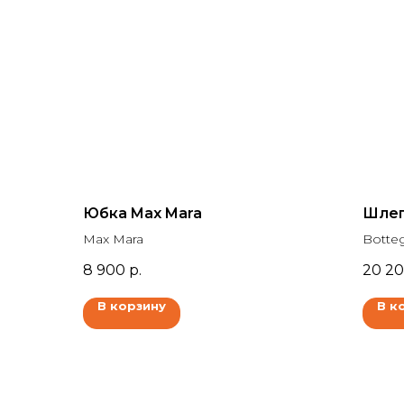
Юбка Max Mara
Шлеп
Max Mara
Botte
8 900
р.
20 2
В корзину
В к