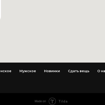
нское
Мужское
Новинки
Сдать вещь
О н
Tilda
Made on