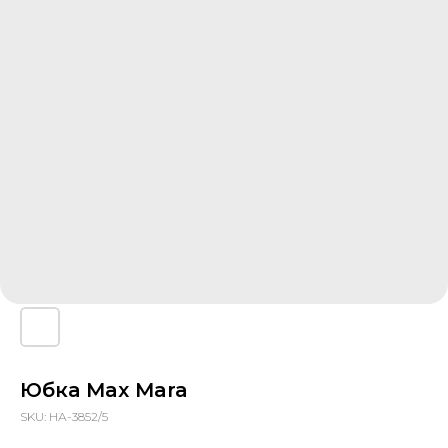
Юбка Max Mara
SKU:
НА-3852/5