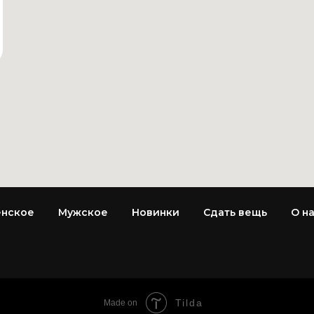
нское
Мужское
Новинки
Сдать вещь
О н
Tilda
Made on