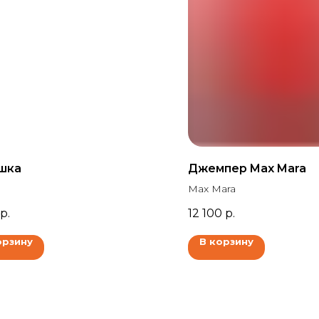
шка
Джемпер Max Mara
Max Mara
р.
12 100
р.
орзину
В корзину