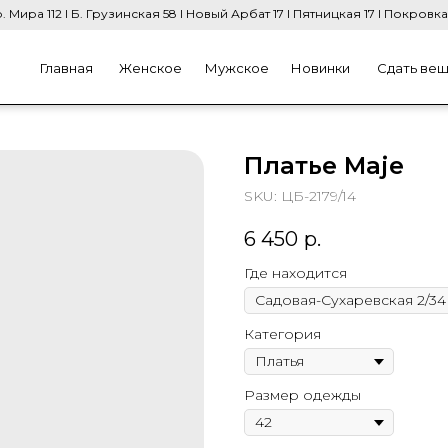
. Мира 112 I Б. Грузинская 58 I Новый Арбат 17 I Пятницкая 17 I Покровка
Главная
Женское
Мужское
Новинки
Сдать ве
Платье Maje
SKU:
ЦБ-2179/14
6 450
р.
Где находится
Категория
Размер одежды