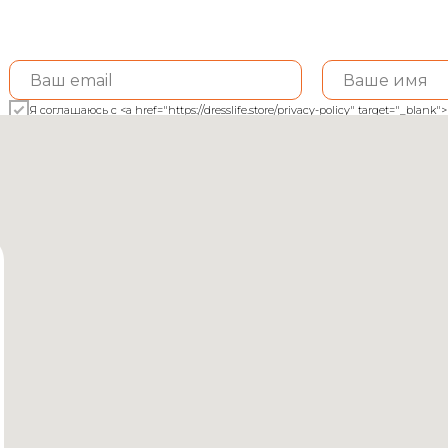
Я соглашаюсь с <a href="https://dresslife.store/privacy-policy" target="_bl