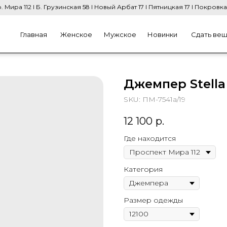
. Мира 112 I Б. Грузинская 58 I Новый Арбат 17 I Пятницкая 17 I Покровка
Главная
Женское
Мужское
Новинки
Сдать ве
Джемпер Stella
SKU:
ПМ-7541а/19
12 100
р.
Где находится
Категория
Размер одежды