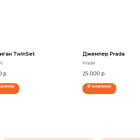
иган TwinSet
Джемпер Prada
et
Prada
0
р.
25 000
р.
орзину
В корзину