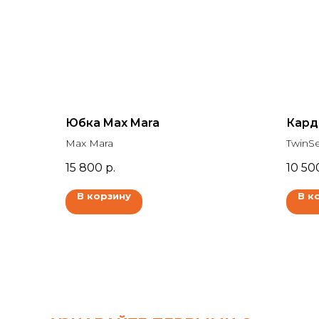
Юбка Max Mara
Кард
Max Mara
TwinS
15 800
р.
10 50
В корзину
В к