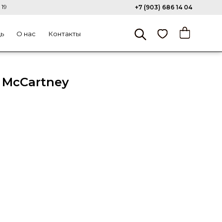
 19
+7 (903) 686 14 04
щь
О нас
Контакты
 McCartney