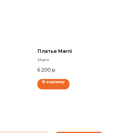
Платье Marni
Marni
6 200
р.
В корзину