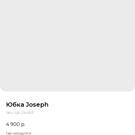
Юбка Joseph
SKU:
ЦБ-2141/43
4 900
р.
Где находится