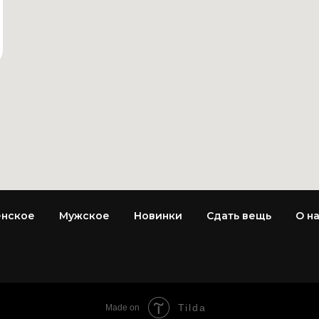
нское
Мужское
Новинки
Сдать вещь
О н
Tilda
Made on