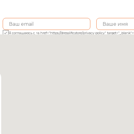
Я соглашаюсь с <a href="https://dresslife.store/privacy-policy" target="_bl