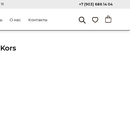
 19
+7 (903) 686 14 04
щь
О нас
Контакты
 Kors