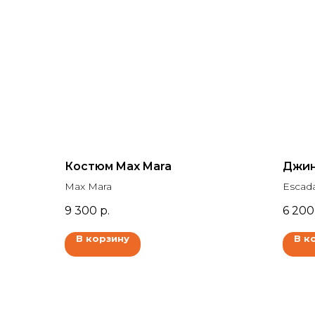
Костюм Max Mara
Джин
Max Mara
Escad
9 300
р.
6 200
В корзину
В к