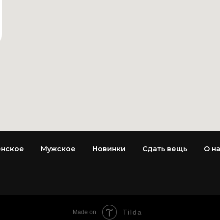
нское
Мужское
Новинки
Сдать вещь
О н
Tilda
Made on