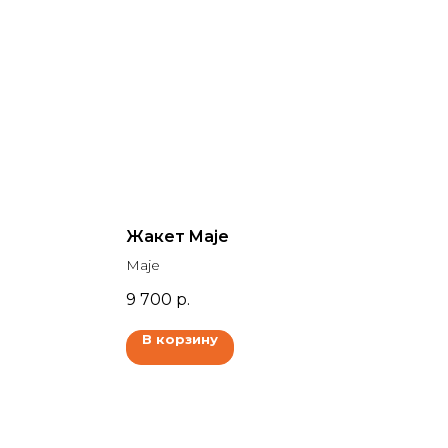
Жакет Maje
Maje
9 700
р.
В корзину