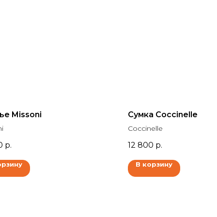
ье Missoni
Сумка Coccinelle
i
Coccinelle
0
р.
12 800
р.
орзину
В корзину