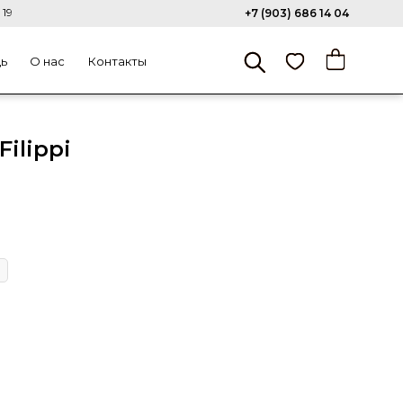
 19
+7 (903) 686 14 04
щь
О нас
Контакты
ilippi