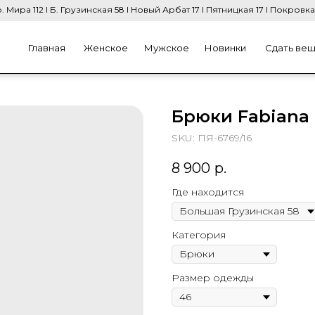
. Мира 112 I Б. Грузинская 58 I Новый Арбат 17 I Пятницкая 17 I Покровка
Главная
Женское
Мужское
Новинки
Сдать ве
Брюки Fabiana F
SKU:
ПЯ-6769/16
8 900
р.
Где находится
Категория
Размер одежды