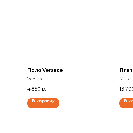
Поло Versace
Плат
Versace
Misson
4 850
р.
13 70
В корзину
В к