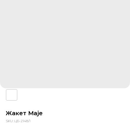
Жакет Maje
SKU:
ЦБ-2148/1