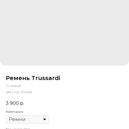
Ремень Trussardi
Trussardi
SKU:
НА-2740/6
3 900
р.
Категория