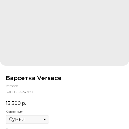
Барсетка Versace
Versace
SKU:
БГ-6243/23
13 300
р.
Категория