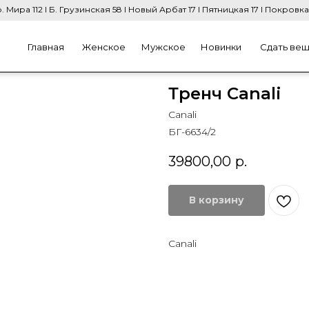
. Мира 112 I Б. Грузинская 58 I Новый Арбат 17 I Пятницкая 17 I Покровка
Главная
Женское
Мужское
Новинки
Сдать ве
Тренч Canali
Canali
БГ-6634/2
39800,00
р.
В корзину
Canali