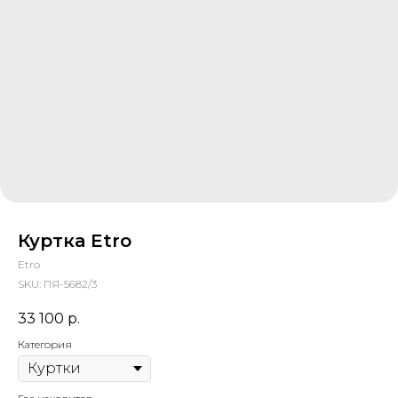
Куртка Etro
Etro
SKU:
ПЯ-5682/3
33 100
р.
Категория