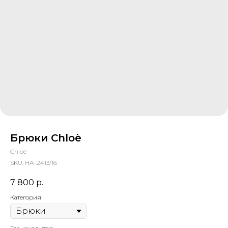
Брюки Chloè
Chloè
SKU:
НА-2413/16
7 800
р.
Категория