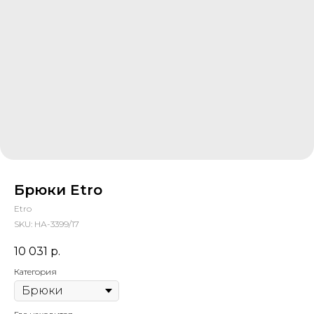
Брюки Etro
Etro
SKU:
НА-3399/17
10 031
р.
Категория