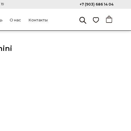
 19
+7 (903) 686 14 04
щь
О нас
Контакты
ini