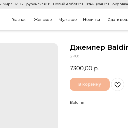
. Мира 112 I Б. Грузинская 58 I Новый Арбат 17 I Пятницкая 17 I Покровка
Главная
Женское
Мужское
Новинки
Сдать ве
Джемпер Baldin
SKU:
7300,00
р.
В корзину
Baldinini