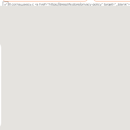
Я соглашаюсь с <a href="https://dresslife.store/privacy-policy" target="_bl