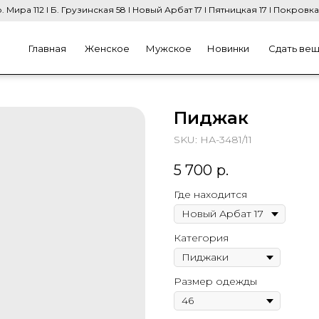
. Мира 112 I Б. Грузинская 58 I Новый Арбат 17 I Пятницкая 17 I Покровка
Главная
Женское
Мужское
Новинки
Сдать ве
Пиджак
SKU:
НА-3481/11
5 700
р.
Где находится
Категория
Размер одежды