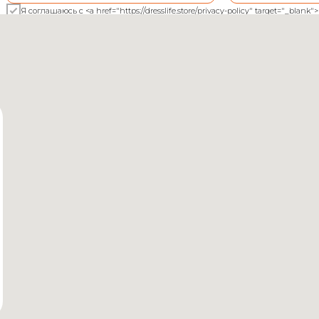
Я соглашаюсь с <a href="https://dresslife.store/privacy-policy" target="_bl