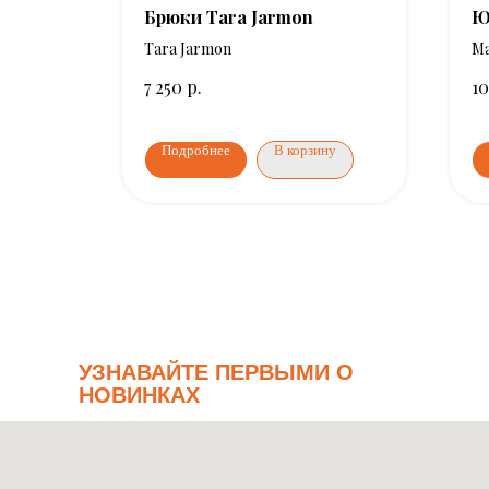
inelli
Брюки Tara Jarmon
Ю
Tara Jarmon
Ma
р.
7 250
10
ну
Подробнее
В корзину
УЗНАВАЙТЕ ПЕРВЫМИ О
НОВИНКАХ