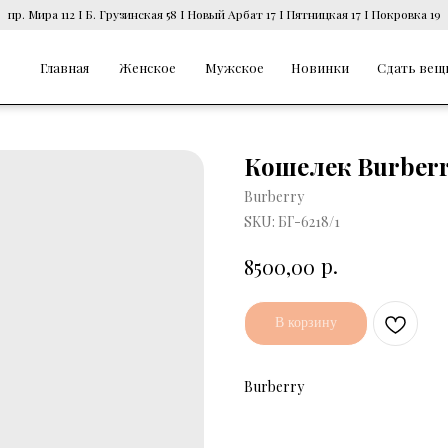
пр. Мира 112 I Б. Грузинская 58 I Новый Арбат 17 I Пятницкая 17 I Покровка 19
Главная
Женское
Мужское
Новинки
Сдать вещ
Кошелек Burber
Burberry
SKU:
БГ-6218/1
р.
8500,00
В корзину
Burberry