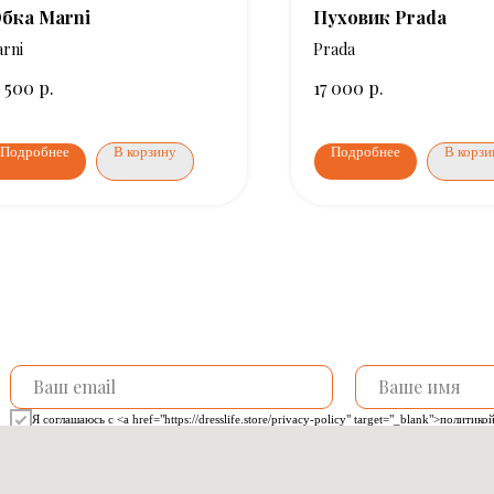
бка Marni
Пуховик Prada
rni
Prada
р.
р.
 500
17 000
Подробнее
В корзину
Подробнее
В корзи
Я соглашаюсь с <a href="https://dresslife.store/privacy-policy" target="_blank">полити