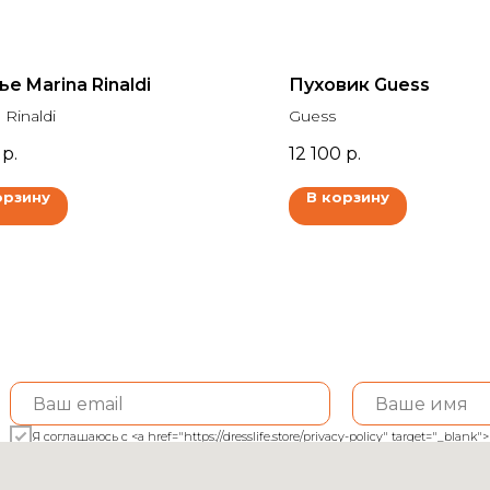
е Marina Rinaldi
Пуховик Guess
 Rinaldi
Guess
р.
12 100
р.
орзину
В корзину
Я соглашаюсь с <a href="https://dresslife.store/privacy-policy" target="_bl