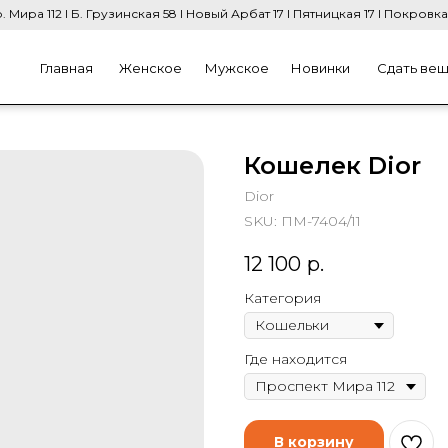
. Мира 112 I Б. Грузинская 58 I Новый Арбат 17 I Пятницкая 17 I Покровка
Главная
Женское
Мужское
Новинки
Сдать ве
Кошелек Dior
Dior
SKU:
ПМ-7404/11
12 100
р.
Категория
Где находится
В корзину