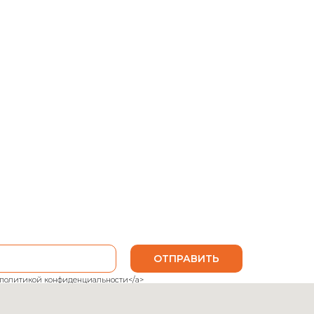
da
Сумка Etro
Etro
33 100
р.
В корзину
ОТПРАВИТЬ
ank">политикой конфиденциальности</a>