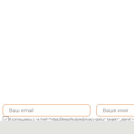
ье Sportmax
Топ и кардиган Esca
max
Escada
0
р.
13 700
р.
орзину
В корзину
Я соглашаюсь с <a href="https://dresslife.store/privacy-policy" target="_bl