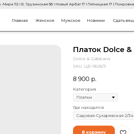
. Мира 112 I Б. Грузинская 58 I Новый Арбат 17 I Пятницкая 17 I Покровка
Главная
Женское
Мужское
Новинки
Сдать ве
Платок Dolce &
Dolce & Gabbana
SKU:
ЦБ-1828/3
8 900
р.
Категория
Где находится
В корзину