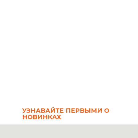
Брюки Brunello Cucinelli
Плат
Brunello Cucinelli
Sport
20 300
р.
17 00
В корзину
В к
УЗНАВАЙТЕ ПЕРВЫМИ О
НОВИНКАХ