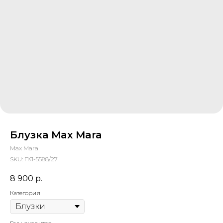
Блузка Max Mara
Max Mara
SKU:
ПЯ-5588/27
8 900
р.
Категория