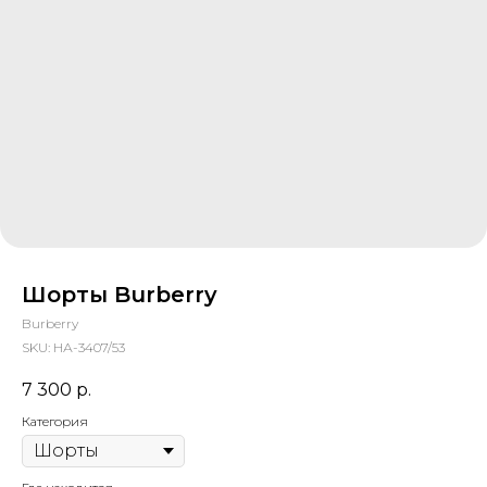
Шорты Burberry
Burberry
SKU:
НА-3407/53
7 300
р.
Категория