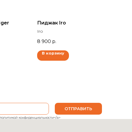
iger
Пиджак Iro
Iro
8 900
р.
В корзину
ОТПРАВИТЬ
ank">политикой конфиденциальности</a>