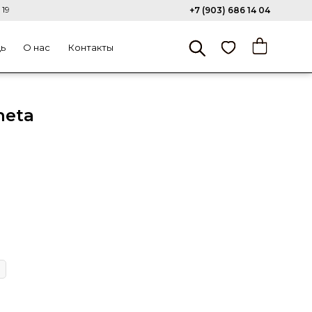
 19
+7 (903) 686 14 04
щь
О нас
Контакты
neta