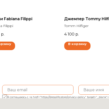
 Fabiana Filippi
Джемпер Tommy Hilf
a Filippi
Tomm Hilfiger
р.
4 100
р.
орзину
В корзину
Я соглашаюсь с <a href="https://dresslife.store/privacy-policy" target="_bl