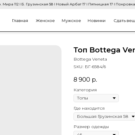
. Мира 112 I Б. Грузинская 58 I Новый Арбат 17 I Пятницкая 17 I Покровка
Главная
Женское
Мужское
Новинки
Сдать ве
Топ Bottega Ve
Bottega Veneta
SKU:
БГ-6584/6
8 900
р.
Категория
Где находится
Размер одежды