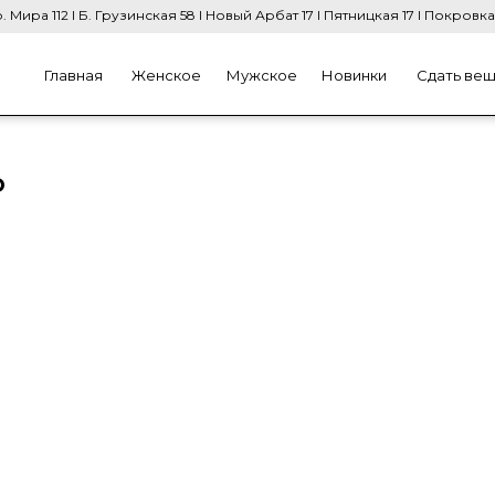
. Мира 112 I Б. Грузинская 58 I Новый Арбат 17 I Пятницкая 17 I Покровка
Главная
Женское
Мужское
Новинки
Сдать ве
o