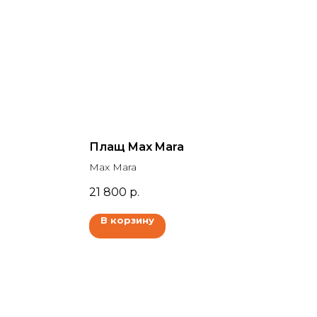
Плащ Max Mara
Max Mara
21 800
р.
В корзину