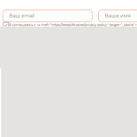
Я соглашаюсь с <a href="https://dresslife.store/privacy-policy" target="_bl