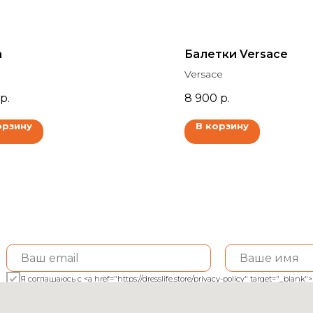
а
Балетки Versace
Versace
р.
8 900
р.
орзину
В корзину
Я соглашаюсь с <a href="https://dresslife.store/privacy-policy" target="_bl