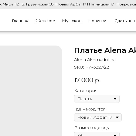
. Мира 112 I Б. Грузинская 58 I Новый Арбат 17 I Пятницкая 17 I Покровка
Главная
Женское
Мужское
Новинки
Сдать ве
Платье Alena A
Alena Akhmadullina
SKU:
НА-3327/22
17 000
р.
Категория
Где находится
Размер одежды