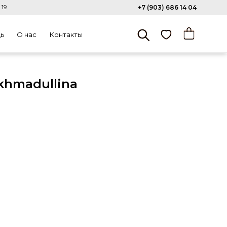
 19
+7 (903) 686 14 04
щь
О нас
Контакты
khmadullina