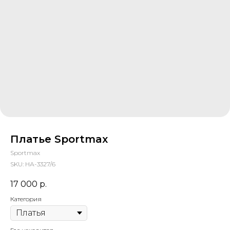
Платье Sportmax
Sportmax
SKU:
НА-3327/6
17 000
р.
Категория