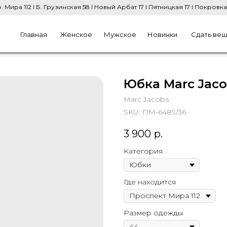
. Мира 112 I Б. Грузинская 58 I Новый Арбат 17 I Пятницкая 17 I Покровка
Главная
Женское
Мужское
Новинки
Сдать ве
Юбка Marc Jac
Marc Jacobs
SKU:
ПМ-6489/36
3 900
р.
Категория
Где находится
Размер одежды