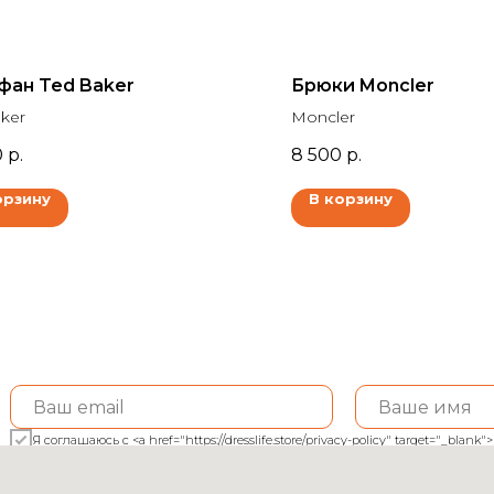
фан Ted Baker
Брюки Moncler
ker
Moncler
0
р.
8 500
р.
орзину
В корзину
Я соглашаюсь с <a href="https://dresslife.store/privacy-policy" target="_bl