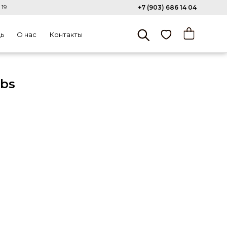
 19
+7 (903) 686 14 04
щь
О нас
Контакты
obs