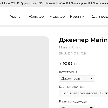
. Мира 112 I Б. Грузинская 58 I Новый Арбат 17 I Пятницкая 17 I Покровка
Главная
Женское
Мужское
Новинки
Сдать ве
Джемпер Marina
Marina Rinaldi
SKU:
БГ-6194/28
7 800
р.
Категория
Где находится
Размер одежды