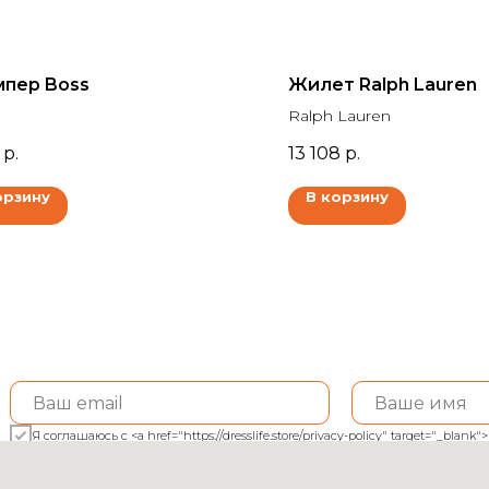
пер Boss
Жилет Ralph Lauren
Ralph Lauren
р.
13 108
р.
орзину
В корзину
Я соглашаюсь с <a href="https://dresslife.store/privacy-policy" target="_bl