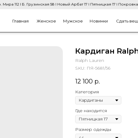
. Мира 112 I Б. Грузинская 58 I Новый Арбат 17 I Пятницкая 17 I Покровка
Главная
Женское
Мужское
Новинки
Сдать ве
Кардиган Ralph
Ralph Lauren
SKU:
ПЯ-5681/56
12 100
р.
Категория
Где находится
Размер одежды