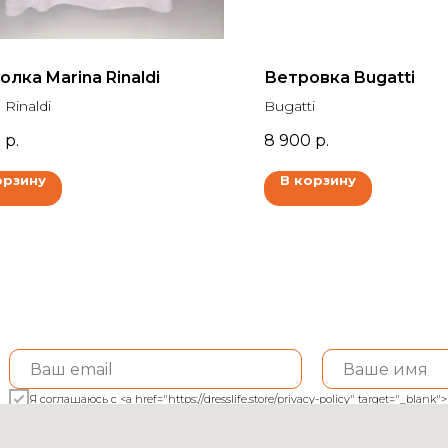
лка Marina Rinaldi
Ветровка Bugatti
 Rinaldi
Bugatti
0
р.
8 900
р.
орзину
В корзину
Я соглашаюсь с <a href="https://dresslife.store/privacy-policy" target="_bl