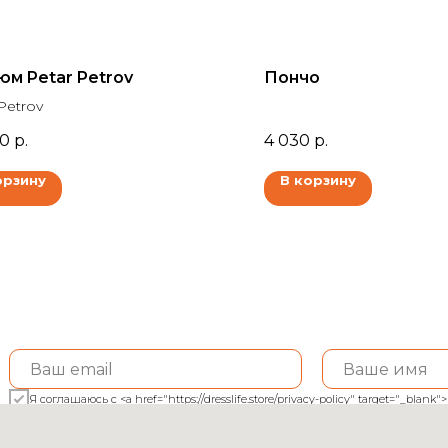
юм Petar Petrov
Пончо
Petrov
00
р.
4 030
р.
орзину
В корзину
Я соглашаюсь с <a href="https://dresslife.store/privacy-policy" target="_bl