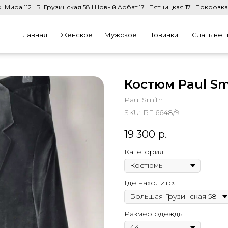
. Мира 112 I Б. Грузинская 58 I Новый Арбат 17 I Пятницкая 17 I Покровка
Главная
Женское
Мужское
Новинки
Сдать ве
Костюм Paul Sm
Paul Smith
SKU:
БГ-6648/9
19 300
р.
Категория
Где находится
Размер одежды