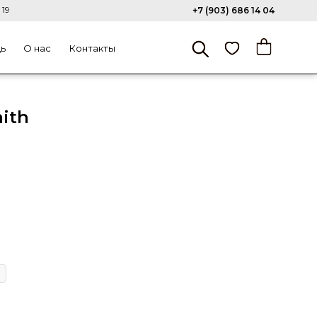
 19
+7 (903) 686 14 04
щь
О нас
Контакты
ith