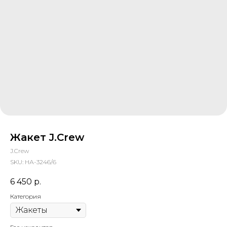
Жакет J.Crew
J.Crew
SKU:
НА-3246/6
6 450
р.
Категория