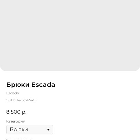
Брюки Escada
Escada
SKU:
НА-2312/45
8 500
р.
Категория