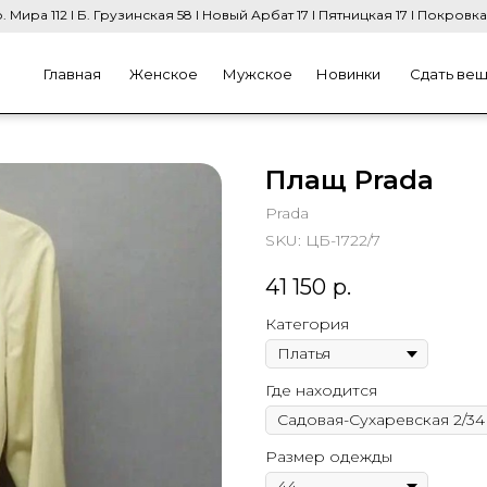
. Мира 112 I Б. Грузинская 58 I Новый Арбат 17 I Пятницкая 17 I Покровка
Главная
Женское
Мужское
Новинки
Сдать ве
Плащ Prada
Prada
SKU:
ЦБ-1722/7
41 150
р.
Категория
Где находится
Размер одежды