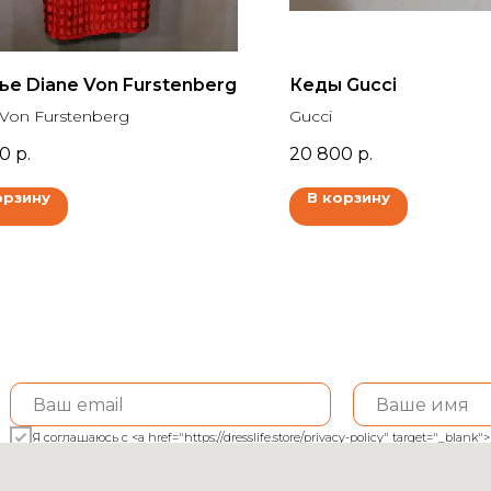
ье Diane Von Furstenberg
Кеды Gucci
 Von Furstenberg
Gucci
00
р.
20 800
р.
орзину
В корзину
Я соглашаюсь с <a href="https://dresslife.store/privacy-policy" target="_bl