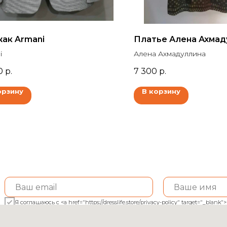
ак Armani
Платье Алена Ахмад
i
Алена Ахмадуллина
0
р.
7 300
р.
орзину
В корзину
Я соглашаюсь с <a href="https://dresslife.store/privacy-policy" target="_bl