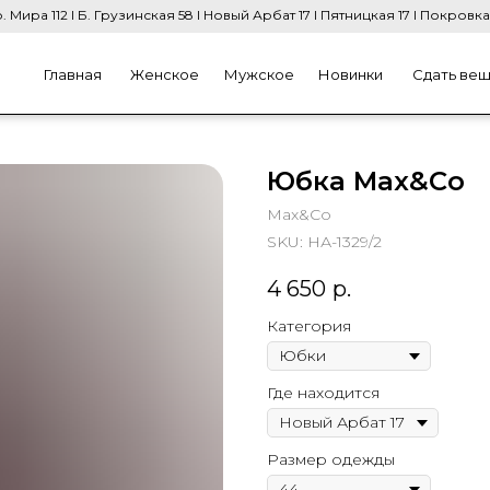
. Мира 112 I Б. Грузинская 58 I Новый Арбат 17 I Пятницкая 17 I Покровка
Главная
Женское
Мужское
Новинки
Сдать ве
Юбка Max&Co
Max&Co
SKU:
НА-1329/2
4 650
р.
Категория
Где находится
Размер одежды