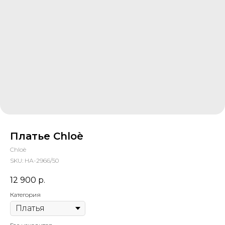
Платье Chloè
Chloè
SKU:
НА-2966/50
12 900
р.
Категория