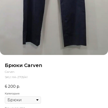
Брюки Carven
Carven
SKU:
НА-2705/41
6 200
р.
Категория