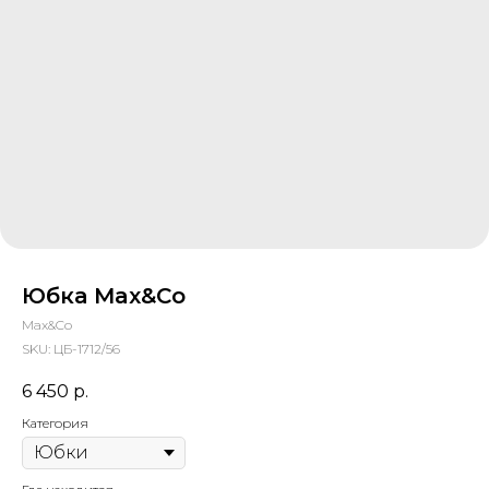
Юбка Max&Co
Max&Co
SKU:
ЦБ-1712/56
6 450
р.
Категория