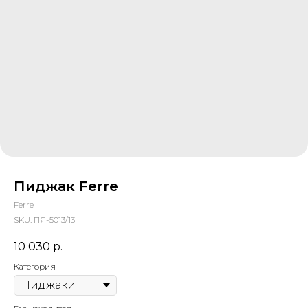
Пиджак Ferre
Ferre
SKU:
ПЯ-5013/13
10 030
р.
Категория