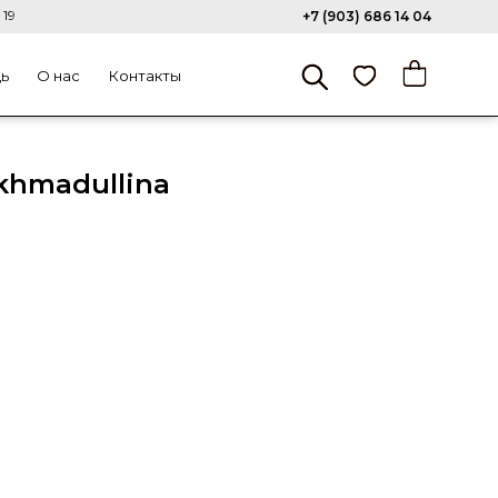
 19
+7 (903) 686 14 04
щь
О нас
Контакты
khmadullina