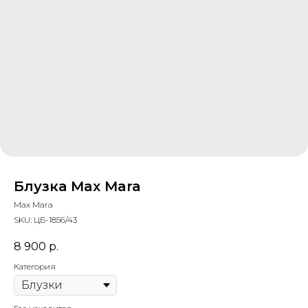
Блузка Max Mara
Max Mara
SKU:
ЦБ-1856/43
8 900
р.
Категория