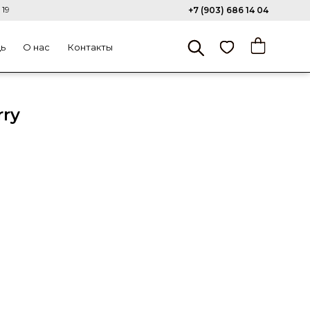
 19
+7 (903) 686 14 04
щь
О нас
Контакты
ry