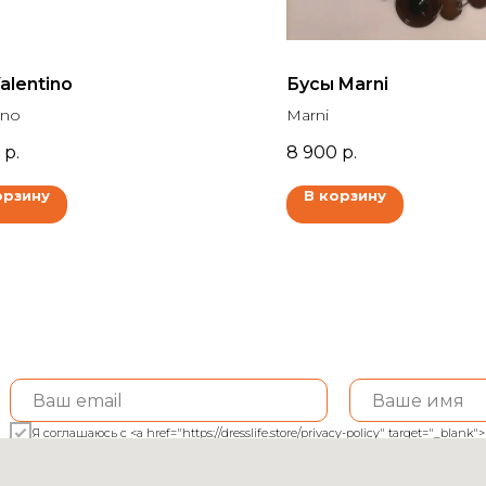
alentino
Бусы Marni
ino
Marni
р.
8 900
р.
орзину
В корзину
Я соглашаюсь с <a href="https://dresslife.store/privacy-policy" target="_bl