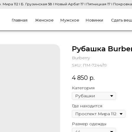
. Мира 112 I Б. Грузинская 58 I Новый Арбат 17 I Пятницкая 17 I Покровка
Главная
Женское
Мужское
Новинки
Сдать ве
Рубашка Burber
Burberry
SKU:
ПМ-7244/19
4 850
р.
Категория
Где находится
Размер одежды