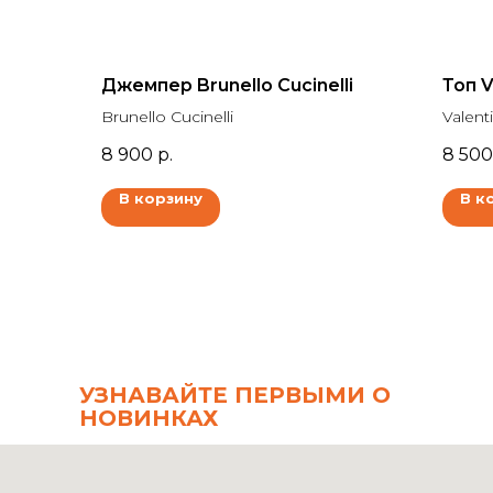
Джемпер Brunello Cucinelli
Топ V
Brunello Cucinelli
Valent
8 900
р.
8 500
В корзину
В к
УЗНАВАЙТЕ ПЕРВЫМИ О
НОВИНКАХ