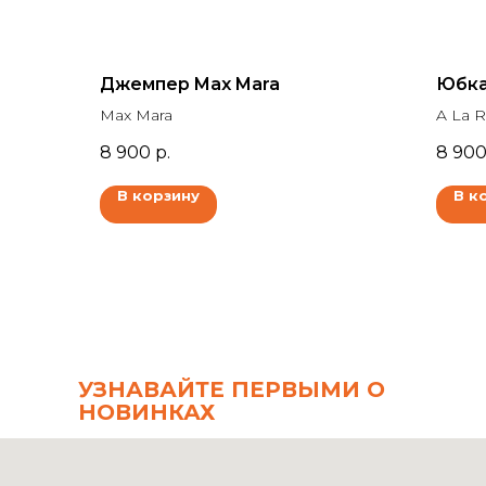
Джемпер Max Mara
Юбка
Max Mara
A La 
8 900
р.
8 90
В корзину
В к
УЗНАВАЙТЕ ПЕРВЫМИ О
НОВИНКАХ