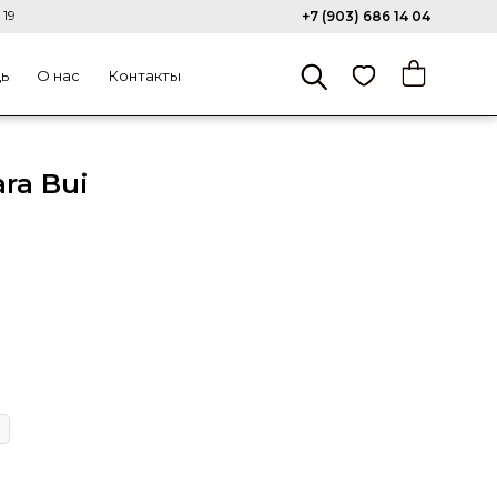
 19
+7 (903) 686 14 04
щь
О нас
Контакты
ra Bui