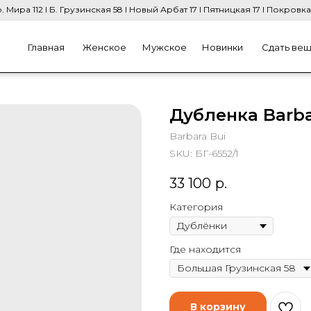
. Мира 112 I Б. Грузинская 58 I Новый Арбат 17 I Пятницкая 17 I Покровка
Главная
Женское
Мужское
Новинки
Сдать ве
Дубленка Barba
Barbara Bui
SKU:
БГ-6552/1
33 100
р.
Категория
Где находится
В корзину