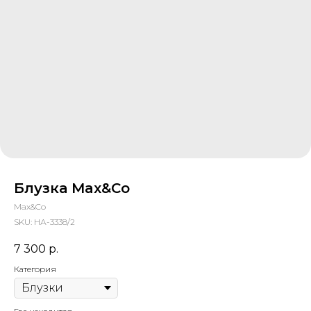
Блузка Max&Co
Max&Co
SKU:
НА-3338/2
7 300
р.
Категория